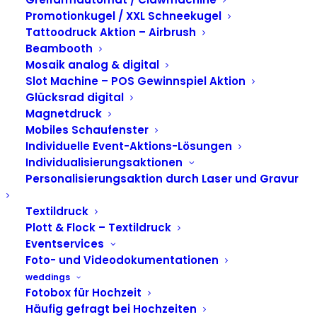
Promotionkugel / XXL Schneekugel
Tattoodruck Aktion – Airbrush
Beambooth
Mosaik analog & digital
Slot Machine – POS Gewinnspiel Aktion
Glücksrad digital
Magnetdruck
Mobiles Schaufenster
Individuelle Event-Aktions-Lösungen
Individualisierungsaktionen
Personalisierungsaktion durch Laser und Gravur
100% auf dich
zugeschnitten
Textildruck
Plott & Flock – Textildruck
Eventservices
Foto- und Videodokumentationen
ALLE ANZEIGEN
FOTOSPIEGEL
FOTOBULLI
BALLON DOME
weddings
HASHTAGMODUL
LIVE DRUCK
SONDERBAU
Fotobox für Hochzeit
POLAROID AKTION
SCHNEEKUGEL
WEIHNACHTSAKTIONEN
Häufig gefragt bei Hochzeiten
LASERAKTIONEN
FOTOKABINE
MOSAIK
PLOTTAKTIONEN