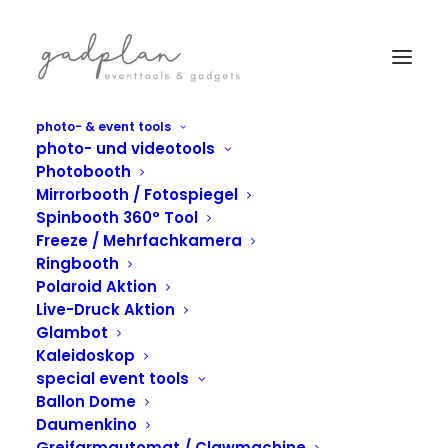
photo- & event tools
photo- und videotools
Photobooth
Mirrorbooth / Fotospiegel
Spinbooth 360° Tool
Freeze / Mehrfachkamera
Ringbooth
Polaroid Aktion
Live-Druck Aktion
Glambot
Kaleidoskop
UNSERE PROJEKTE
special event tools
Ballon Dome
Daumenkino
Greifarmautomat / Clawmachine