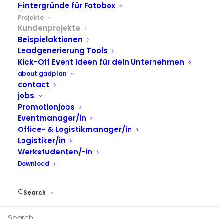
Hintergründe für Fotobox
SPINBOOTH
SCHAUFENSTER
INDIVIDUELLE LÖSUNG
Projekte
TATTOOPRINTER
GREIFARMAUTOMAT
KALEIDOSKOP
Kundenprojekte
SLOT MACHINE
BEISPIELAKTIONEN
BEAMBOOTH
Beispielaktionen
PROMOTIONKUGEL
AIRBRUSH
PHOTOCUBE
Leadgenerierung Tools
LEADGENERIERUNG
RINGWALL
FOTODOKUMENTATION
Kick-Off Event Ideen für dein Unternehmen
FOTO
GLAMBOT
VIDEODOKUMENTATION
VIDEO
about gadplan
KONTAKTLOSE AKTION
PERSONALISIERUNG
DAUMENKINO
contact
DIGITAL
TRANSFERDRUCK
RINGBOOTH
REPORTAGE
jobs
PHOTOBOOTH
FOTOMAGNETEN
FREEZE
Promotionjobs
Eventmanager/in
Office- & Logistikmanager/in
Logistiker/in
Werkstudenten/-in
Download
Search