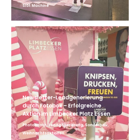
Slot Machine
Newsletter-Leadgenerierung
durch Fotobox – Erfolgreiche
Aktion im Limbecker Platz Essen
Photobooth
,
Leadgenerierung
,
Sonderbau
,
Weihnachtsaktionen