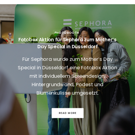
PHOTOBOOTH
Fotobox Aktion für Sephora zum Mother’s
Day Special in Düsseldorf
Für Sephora wurde zum Mother’s Day
Special in Düsseldorf eine Fotobox Aktion
mit individuellem Screendesign,
Hintergrundwand, Podest und
Blumenkulisse umgesetzt.
READ MORE