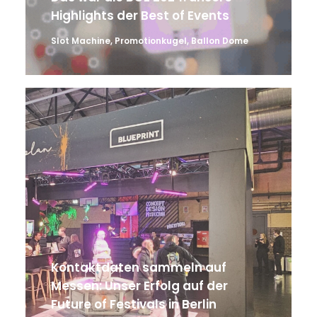
Highlights der Best of Events
Slot Machine
,
Promotionkugel
,
Ballon Dome
Kontaktdaten sammeln auf
Messen: Unser Erfolg auf der
Future of Festivals in Berlin