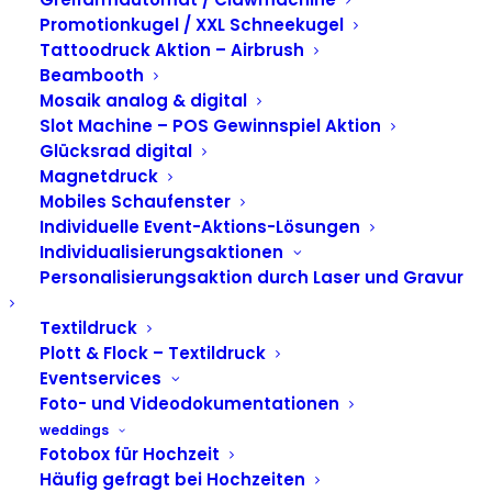
Unvergesslich • Live • Eindrucksvoll
Nachhaltig • Individuell • Vielfältig
Promotionkugel / XXL Schneekugel
Tattoodruck Aktion – Airbrush
Beambooth
JETZT ANFRAGEN
JETZT ANFRAGEN
Mosaik analog & digital
Slot Machine – POS Gewinnspiel Aktion
Glücksrad digital
Magnetdruck
Mobiles Schaufenster
Individuelle Event-Aktions-Lösungen
Individualisierungsaktionen
Personalisierungsaktion durch Laser und Gravur
Textildruck
Plott & Flock – Textildruck
Eventservices
Foto- und Videodokumentationen
weddings
Fotobox für Hochzeit
Häufig gefragt bei Hochzeiten