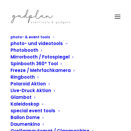
photo- & event tools
photo- und videotools
Photobooth
Mirrorbooth / Fotospiegel
Spinbooth 360° Tool
Freeze / Mehrfachkamera
Ringbooth
Polaroid Aktion
Live-Druck Aktion
Glambot
Kaleidoskop
EVENT & MARKETING
UNVERGESSLICHE
special event tools
Ballon Dome
EVENTAKTIONEN
EXPERIENCE
Daumenkino
Greifarmautomat / Clawmachine