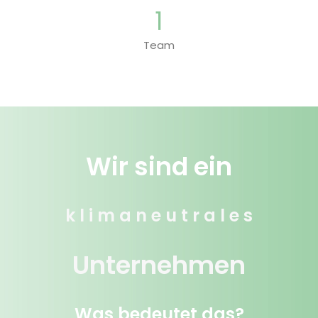
1
Team
Wir sind ein
k l i m a n e u t r a l e s
Unternehmen
Was bedeutet das?