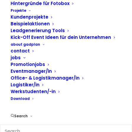
Hintergründe für Fotobox
Projekte
Kundenprojekte
Beispielaktionen
Interaktive Videoproduktion für mehr
Leadgenerierung Tools
Sichtbarkeit, Reichweite und
Kick-Off Event Ideen für dein Unternehmen
Markenpräsenz bei
about gadplan
contact
Unternehmensveranstaltungen.
jobs
Steigere Markenwirkung und generiere
Promotionjobs
Eventmanager/in
Social-Media-Content mit deinem Event-
Office- & Logistikmanager/in
Marketing-Tool.
Logistiker/in
Werkstudenten/-in
Download
JETZT UNVERBINDLICHES ANGEBOT 
ANFRAGEN
Search