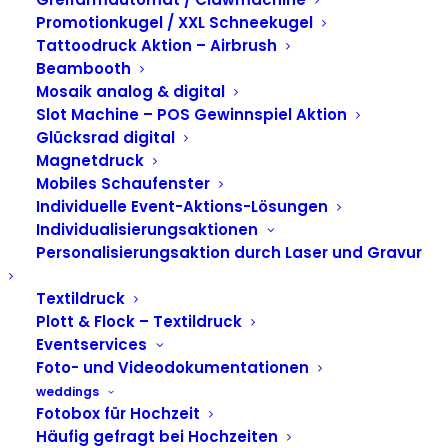
Promotionkugel / XXL Schneekugel
Tattoodruck Aktion – Airbrush
Beambooth
Mosaik analog & digital
Slot Machine – POS Gewinnspiel Aktion
Glücksrad digital
Magnetdruck
Mobiles Schaufenster
Individuelle Event-Aktions-Lösungen
Individualisierungsaktionen
Personalisierungsaktion durch Laser und Gravur
Textildruck
Plott & Flock – Textildruck
Eventservices
360 GRAD SPINBOOTH 
Foto- und Videodokumentationen
FIRMENVERANSTALTUN
weddings
Fotobox für Hochzeit
UND MESSEN
Häufig gefragt bei Hochzeiten