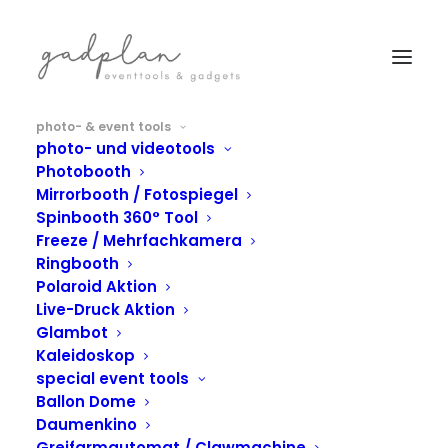
photo- & event tools
photo- und videotools
Photobooth
Mirrorbooth / Fotospiegel
Spinbooth 360° Tool
Freeze / Mehrfachkamera
Ringbooth
Polaroid Aktion
Live-Druck Aktion
Glambot
Kaleidoskop
Plott & Flock -
special event tools
Textildruck
Ballon Dome
Daumenkino
Greifarmautomat / Clawmachine