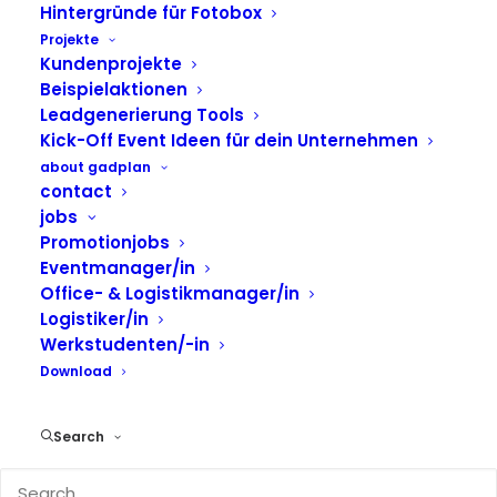
Sie wollen mehr als nur ein klassisches
Hintergründe für Fotobox
Give Away verschenken? Mit dieser Event
Projekte
Kundenprojekte
Marketing Maßnahme bekommen diese
Beispielaktionen
eine persönliche Note. Gäste Ihrer
Leadgenerierung Tools
Veranstaltung können auf
Kick-Off Event Ideen für dein Unternehmen
about gadplan
verschiedensten Textilien Folienfarben
contact
ihre Wunschmotive, Namen oder Initialen
jobs
plotten und auf dem Give Away
Promotionjobs
Eventmanager/in
anbringen lassen. Und das live vor Ort!
Office- & Logistikmanager/in
Logistiker/in
Werkstudenten/-in
ANGEBOT EINHOLEN
Download
Search