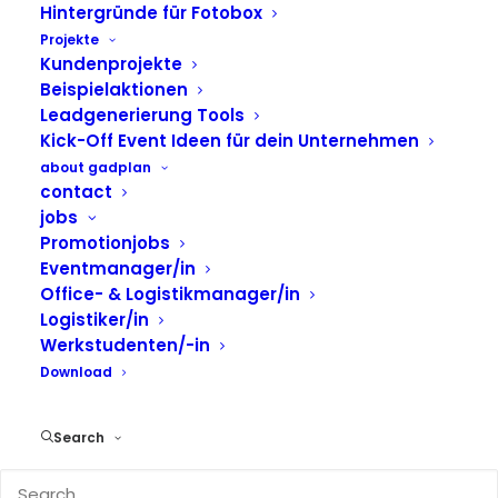
Hintergründe für Fotobox
Urheberrecht
Projekte
Die Veröffentlichungen auf diesen Seiten
Kundenprojekte
unterliegen dem deutschen Urheberrecht. Für
Beispielaktionen
Beiträge Dritter, sind die Autoren selbst
Leadgenerierung Tools
verantwortlich. Vervielfältigung, Bearbeitung und
Kick-Off Event Ideen für dein Unternehmen
jede Art der Verwertung ausserhalb der Grenzen
about gadplan
des Urheberrechtes bedürfen der schriftlichen
contact
Zustimmung von den Betreibern der Seite oder
jobs
des jeweiligen Verfassers. Downloads und Kopien
Promotionjobs
dieser Seite sind nur für den privaten,
Eventmanager/in
nichtkommerziellen Gebrauch gestattet.
Office- & Logistikmanager/in
Logistiker/in
Werkstudenten/-in
Haftung für Inhalte
Download
Die Informationen auf dieser Seite sind
allgemeiner und informativer Art. Die Inhalte dieser
Search
Seiten werden mit größter Sorgfalt überprüft. Für
Richtigkeit, Vollständigkeit und Aktualität dieser
Inhalte kann jedoch keine Haftung übernommen