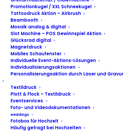
Promotionkugel / XXL Schneekugel
Tattoodruck Aktion – Airbrush
gadplan GmbH
Beambooth
Rudolf-Diesel-Str.5, 40670 Meerbusch
Mosaik analog & digital
Sitz der Gesellschaft: Meerbusch
Slot Machine – POS Gewinnspiel Aktion
Glücksrad digital
Amtsgericht Düsseldorf
Magnetdruck
Mobiles Schaufenster
Individuelle Event-Aktions-Lösungen
Geschäftsführer:
Individualisierungsaktionen
Mathis Wienand
Personalisierungsaktion durch Laser und Gravur
Telefon: 0211 – 176 001 60
Mail: info@gadplan.com
Textildruck
Eintragung im Handelsregister
Plott & Flock – Textildruck
Registergericht: Düsseldorf
Eventservices
Registernummer: HRB 77293
Foto- und Videodokumentationen
Umsatzsteuer-Identifikationsnummer gemäß §27
a Umsatzsteuergesetz:
weddings
Fotobox für Hochzeit
DE 307105122
Häufig gefragt bei Hochzeiten