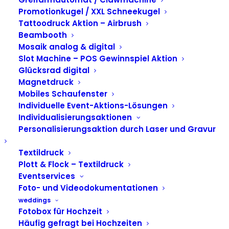
KUGEL
Promotionkugel / XXL Schneekugel
Tattoodruck Aktion – Airbrush
Beambooth
Mosaik analog & digital
Slot Machine – POS Gewinnspiel Aktion
Glücksrad digital
Magnetdruck
Mobiles Schaufenster
Individuelle Event-Aktions-Lösungen
Individualisierungsaktionen
Personalisierungsaktion durch Laser und Gravur
Textildruck
BALLON DOME – DER
Plott & Flock – Textildruck
WOW-EFFEKT FÜR
Eventservices
Foto- und Videodokumentationen
DEIN EVENT!
weddings
Fotobox für Hochzeit
Häufig gefragt bei Hochzeiten