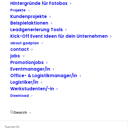
Hintergründe für Fotobox
Projekte
Du suchst nach einem echten Hingucker,
Kundenprojekte
der deine Gäste begeistert, für
Beispielaktionen
Leadgenerierung Tools
Gesprächsstoff sorgt und dabei noch
Kick-Off Event Ideen für dein Unternehmen
perfekte Fotos liefert?
about gadplan
Dann ist unser Bubble Dome (auch Ballon
contact
jobs
Dome genannt) genau das Richtige für
Promotionjobs
dich! Ob Messe, Firmenevent oder Festival
Eventmanager/in
– mit dieser transparenten Kugel voller
Office- & Logistikmanager/in
Logistiker/in
bunter Ballons und integrierter Fotobox
Werkstudenten/-in
schaffst du ein Erlebnis, das in Erinnerung
Download
bleibt.
Search
ANGEBOT EINHOLEN