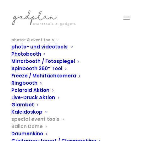
photo- & event tools
photo- und videotools
Photobooth
Mirrorbooth / Fotospiegel
Spinbooth 360° Tool
Freeze / Mehrfachkamera
Ringbooth
Polaroid Aktion
BALLON DOME -
Live-Druck Aktion
Glambot
FLIEGENDE
Kaleidoskop
LUFTBALLONS IN
special event tools
Ballon Dome
TRANSPARENTER
Daumenkino
Greifarmautomat / Clawmachine