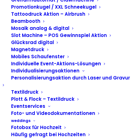
Promotionkugel / XXL Schneekugel
Tattoodruck Aktion – Airbrush
Beambooth
Mosaik analog & digital
Slot Machine – POS Gewinnspiel Aktion
Glücksrad digital
Magnetdruck
Mobiles Schaufenster
Individuelle Event-Aktions-Lösungen
Individualisierungsaktionen
Personalisierungsaktion durch Laser und Gravur
Textildruck
gadplan – Ihr Partner
Plott & Flock – Textildruck
zum Fotobox Mieten
Eventservices
Foto- und Videodokumentationen
(NRW)
weddings
Fotobox für Hochzeit
Häufig gefragt bei Hochzeiten