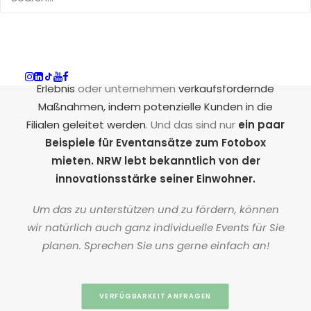
Anlässe
für das Eventgadget, unsere
herausragende Technik rundet das Erlebnis dann
noch einmal ab. Wir
begleiten Store-Eröffnungen
,
machen
Blumenmärkte zu einem noch tolleren
Erlebnis
oder unternehmen
verkaufsfördernde
Maßnahmen, indem potenzielle Kunden in die
Filialen geleitet werden
. Und das sind nur
ein paar
Beispiele für Eventansätze zum Fotobox
mieten. NRW lebt bekanntlich von der
innovationsstärke seiner Einwohner.
Um das zu unterstützen und zu fördern, können
wir natürlich auch ganz individuelle Events für Sie
planen. Sprechen Sie uns gerne einfach an!
VERFÜGBARKEIT ANFRAGEN