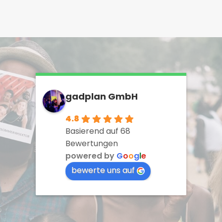
gadplan GmbH
4.8
Basierend auf 68
Bewertungen
powered by
G
o
o
g
l
e
bewerte uns auf