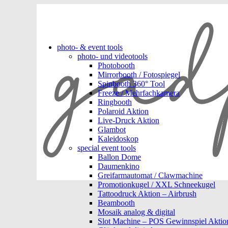
photo- & event tools
photo- und videotools
Photobooth
Mirrorbooth / Fotospiegel
Spinbooth 360° Tool
Freeze / Mehrfachkamera
Ringbooth
Polaroid Aktion
Live-Druck Aktion
Glambot
Kaleidoskop
special event tools
Ballon Dome
Daumenkino
Greifarmautomat / Clawmachine
Promotionkugel / XXL Schneekugel
Tattoodruck Aktion – Airbrush
Beambooth
Mosaik analog & digital
Slot Machine – POS Gewinnspiel Aktio