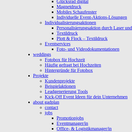
Glücksrad digital
Magnetdruck
Mobiles Schaufenster
Individuelle Event-Aktions-Lösungen
Individualisierungsaktionen
Personalisierungsaktion durch Laser un
Textildruck
Plott & Flock – Textildruck
Eventservices
Foto- und Videodokumentationen
weddings
Fotobox für Hochzeit
Häufig gefragt bei Hochzeiten
Hintergründe für Fotobox
Projekte
Kundenprojekte
Beispielaktionen
Leadgenerierung Tools
Kick-Off Event Ideen für dein Unternehmen
about gadplan
contact
jobs
Promotionjobs
Eventmanager/in
Office- & Logistikmanager/in