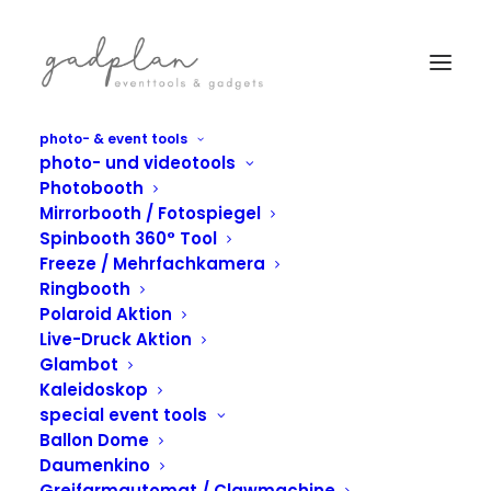
photo- & event tools
photo- und videotools
Wir geben
Photobooth
Mirrorbooth / Fotospiegel
immer_
100
%
Spinbooth 360° Tool
Freeze / Mehrfachkamera
Ringbooth
Polaroid Aktion
Live-Druck Aktion
Glambot
Kaleidoskop
special event tools
Ballon Dome
Daumenkino
Greifarmautomat / Clawmachine