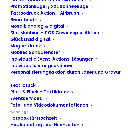
Promotionkugel / XXL Schneekugel
Tattoodruck Aktion – Airbrush
Beambooth
Mosaik analog & digital
Slot Machine – POS Gewinnspiel Aktion
gadplan GmbH
Glücksrad digital
Magnetdruck
4.8
Mobiles Schaufenster
Basierend auf 68 Bewertungen
Individuelle Event-Aktions-Lösungen
powered by
G
o
o
g
l
e
Individualisierungsaktionen
Personalisierungsaktion durch Laser und Gravur
bewerte uns auf
Textildruck
Plott & Flock – Textildruck
Eventservices
Sie suchen für Ihre Hochzeit noch etwas ganz
Foto- und Videodokumentationen
besonderes? Lassen Sie sich von unseren Phototools
weddings
inspirieren und bereiten Sie Ihren Gästen jede Menge
Fotobox für Hochzeit
Spaß und unvergessliche Momente. Sofort ausgedruckt
Häufig gefragt bei Hochzeiten