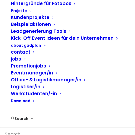
und in einer passwortgeschützten Online Galerie
Hintergründe für Fotobox
machen Sie Ihr Event zum Highlight.
Projekte
Kundenprojekte
Beispielaktionen
Leadgenerierung Tools
Kick-Off Event Ideen für dein Unternehmen
VERFÜGBARKEIT ANFRAGEN
about gadplan
contact
jobs
Promotionjobs
Eventmanager/in
Office- & Logistikmanager/in
Logistiker/in
Werkstudenten/-in
Der Fotospiegel
Download
Search
Die Mirrorbooth ist der perfekte
Eyecatcher für Ihre Hochzeit. Erfahren Sie