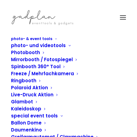
photo- & event tools
photo- und videotools
Photobooth
Mirrorbooth / Fotospiegel
Spinbooth 360° Tool
Freeze / Mehrfachkamera
Ringbooth
Polaroid Aktion
Live-Druck Aktion
Glambot
Kaleidoskop
special event tools
Ballon Dome
IN
AIRBRUSH
Daumenkino
Greifarmautomat / Clawmachine