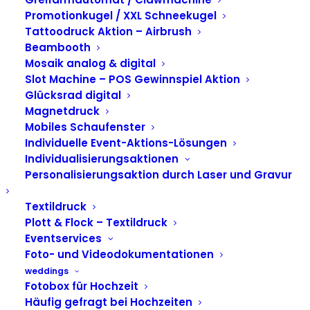
Airbrushstation
Promotionkugel / XXL Schneekugel
Tempodrom Berlin
Tattoodruck Aktion – Airbrush
Beambooth
für die Sparkasse
Mosaik analog & digital
Slot Machine – POS Gewinnspiel Aktion
Glücksrad digital
Magnetdruck
Mobiles Schaufenster
Individuelle Event-Aktions-Lösungen
Individualisierungsaktionen
Personalisierungsaktion durch Laser und Gravur
Textildruck
Plott & Flock – Textildruck
Eventservices
Foto- und Videodokumentationen
weddings
Fotobox für Hochzeit
Häufig gefragt bei Hochzeiten