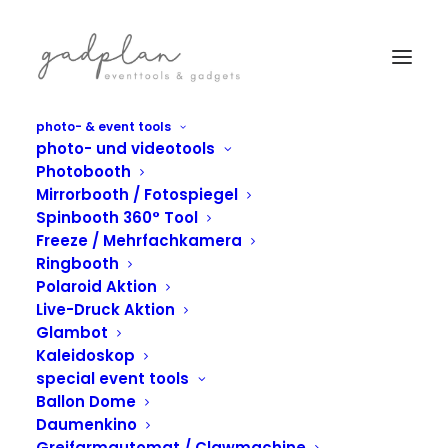
photo- & event tools
photo- und videotools
Photobooth
Mirrorbooth / Fotospiegel
Spinbooth 360° Tool
Freeze / Mehrfachkamera
Ringbooth
Polaroid Aktion
Live-Druck Aktion
Glambot
Kaleidoskop
special event tools
Ballon Dome
IN
FOTOSPIEGEL
Daumenkino
Greifarmautomat / Clawmachine