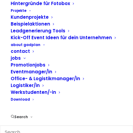
Hintergründe für Fotobox
Projekte
Mirrorbooth für
Kundenprojekte
Calzedonia zur Store-
Beispielaktionen
Leadgenerierung Tools
Eröffnung im
Kick-Off Event Ideen für dein Unternehmen
Überseequartier
about gadplan
contact
jobs
Promotionjobs
Am
12. April 2025
haben wir für
Calzedonia
die
Eventmanager/in
feierliche
Store-Eröffnung im neuen Westfield
Office- & Logistikmanager/in
Überseequartier Hamburg
mit einer
Logistiker/in
aufmerksamkeitsstarken
Mirrorbooth-Aktion
Werkstudenten/-in
begleitet. Direkt am POS sorgte unser interaktiver
Download
Fotospiegel
für ein echtes Highlight mit
bleibendem Erinnerungswert.
Search
Elegante Mirrorbooth mit