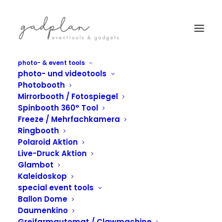
photo- & event tools
photo- und videotools
Photobooth
Mirrorbooth / Fotospiegel
Spinbooth 360° Tool
Freeze / Mehrfachkamera
Ringbooth
Polaroid Aktion
Live-Druck Aktion
Glambot
Kaleidoskop
special event tools
Ballon Dome
Daumenkino
IN
DAUMENKINO
Greifarmautomat / Clawmachine