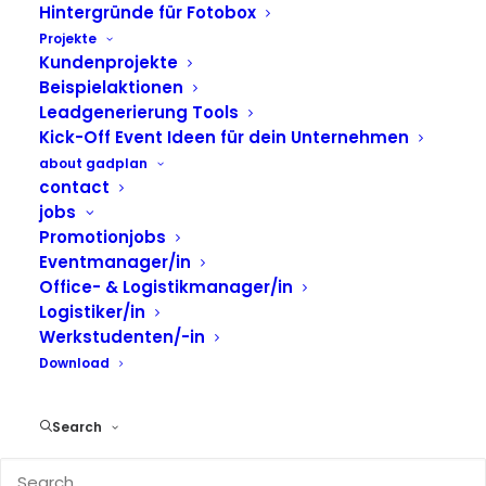
Hintergründe für Fotobox
Projekte
Pinterest setzt auf interaktives
Kundenprojekte
Fotoerlebnis bei der DMEXCO
Beispielaktionen
Köln 2025
Leadgenerierung Tools
Kick-Off Event Ideen für dein Unternehmen
Auf der
DMEXCO
Köln 2025 sorgte unsere
Fotobox
about gadplan
contact
mit Beambooth Funktion
für pointofbrands und
jobs
Endkunde
Pinterest
für besondere
Promotionjobs
Aufmerksamkeit. Die Besucher konnten direkt am
Eventmanager/in
Messestand in eine kreative Fotowelt eintauchen
Office- & Logistikmanager/in
und sich mit verschiedenen Hintergründen
Logistiker/in
fotografieren lassen.
Werkstudenten/-in
Download
Drei Designs, ein
gemeinsames Erlebnis
Search
Das Setup bot den Gästen die Möglichkeit,