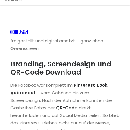
zwischen
drei individuellen Designs
zu wählen.
So entstanden abwechslungsreiche Fotos, die
perfekt zu Pinterest und dem Messethema
passten. Durch das integrierte
Beambooth Add-
on
wurde der Hintergrund automatisch
freigestellt und digital ersetzt – ganz ohne
Greenscreen.
Branding, Screendesign und
QR-Code Download
Die Fotobox war komplett im
Pinterest-Look
gebrandet
– vom Gehäuse bis zum
Screendesign. Nach der Aufnahme konnten die
Gäste ihre Fotos per
QR-Code
direkt
herunterladen und auf Social Media teilen. So blieb
das Pinterest-Erlebnis nicht nur auf der Messe,