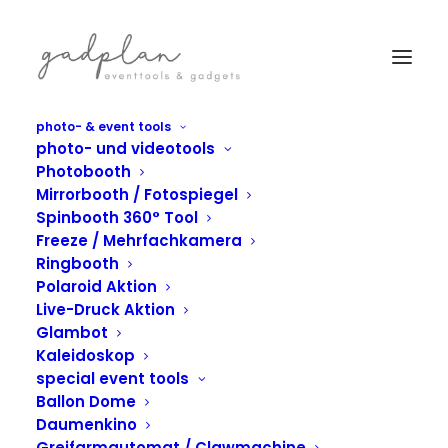
photo- & event tools
photo- und videotools
Photobooth
Mirrorbooth / Fotospiegel
Spinbooth 360° Tool
Freeze / Mehrfachkamera
Ringbooth
Polaroid Aktion
Live-Druck Aktion
Glambot
Kaleidoskop
special event tools
IN
PHOTOBOOTH
,
BEAMBOOTH
Ballon Dome
Fotobox mit
Daumenkino
Greifarmautomat / Clawmachine