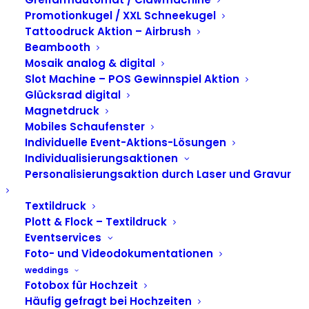
Beambooth Funktion
Promotionkugel / XXL Schneekugel
Tattoodruck Aktion – Airbrush
auf der DMEXCO Köln
Beambooth
Mosaik analog & digital
2025
Slot Machine – POS Gewinnspiel Aktion
Glücksrad digital
Magnetdruck
Mobiles Schaufenster
Individuelle Event-Aktions-Lösungen
Individualisierungsaktionen
Personalisierungsaktion durch Laser und Gravur
Textildruck
Plott & Flock – Textildruck
Eventservices
Foto- und Videodokumentationen
weddings
Fotobox für Hochzeit
Häufig gefragt bei Hochzeiten