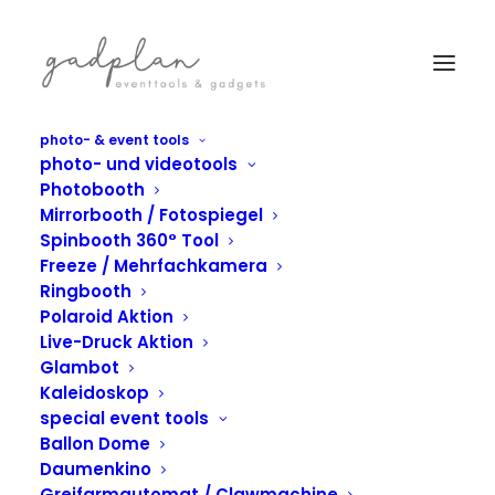
photo- & event tools
photo- und videotools
Photobooth
Mirrorbooth / Fotospiegel
Spinbooth 360° Tool
Freeze / Mehrfachkamera
Ringbooth
Polaroid Aktion
Live-Druck Aktion
Glambot
Kaleidoskop
special event tools
IN
FOTOBULLI
,
SONDERBAU
Ballon Dome
VW ID. Buzz auf Tour
Daumenkino
Greifarmautomat / Clawmachine