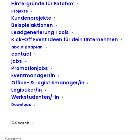
Hintergründe für Fotobox
Projekte
VW ID. Buzz GALERIA auf
Kundenprojekte
Deutschlandtour: Pinke Power
Beispielaktionen
für die Beauty Days
Leadgenerierung Tools
Kick-Off Event Ideen für dein Unternehmen
Der
VW ID. Buzz
ist nun auf Tour für
GALERIA
– und
about gadplan
contact
wir durften ihn gemeinsam mit der
Agentur
jobs
Kollektiv K
in ein echtes Eventhighlight verwandeln.
Promotionjobs
Im Rahmen der
GALERIA Beauty Days
entstand
Eventmanager/in
ein pinkes Erlebnisfahrzeug mit integrierter
Office- & Logistikmanager/in
Fotobox, auffälligem Screendesign und
Logistiker/in
individueller Microsite.
Werkstudenten/-in
Download
Individueller Ausbau mit
Fokus auf Design und
Search
Interaktion