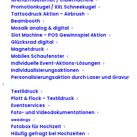
mit Kollektiv K &
Promotionkugel / XXL Schneekugel
Tattoodruck Aktion – Airbrush
GALERIA – Beauty
Beambooth
Mosaik analog & digital
Days in Pink erleben
Slot Machine – POS Gewinnspiel Aktion
Glücksrad digital
Magnetdruck
Mobiles Schaufenster
Individuelle Event-Aktions-Lösungen
Individualisierungsaktionen
Personalisierungsaktion durch Laser und Gravur
Textildruck
Plott & Flock – Textildruck
Eventservices
Foto- und Videodokumentationen
weddings
Fotobox für Hochzeit
Häufig gefragt bei Hochzeiten