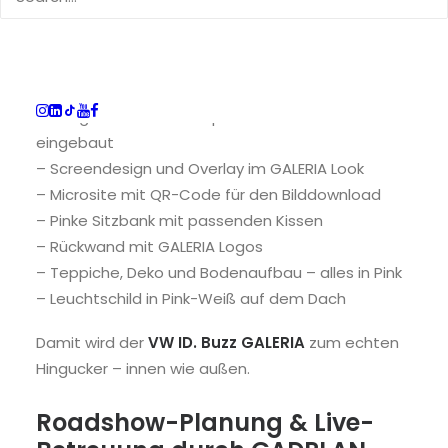
Unser Team plante und realisierte den
kompletten Ausbau des VW ID. Buzz –
maßgeschneidert für GALERIA.
Die Highlights:
– Integrierte Fotobox – perfekt in den Innenraum
eingebaut
– Screendesign und Overlay im GALERIA Look
– Microsite mit QR-Code für den Bilddownload
– Pinke Sitzbank mit passenden Kissen
– Rückwand mit GALERIA Logos
– Teppiche, Deko und Bodenaufbau – alles in Pink
– Leuchtschild in Pink-Weiß auf dem Dach
Damit wird der
VW ID. Buzz GALERIA
zum echten
Hingucker – innen wie außen.
Roadshow-Planung & Live-