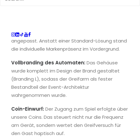
Die Komponenten: Modular &
Individuell
Damit die Aktion zum professionellen Anspruch
des Events passte, wurde das Setup optimal
angepasst. Anstatt einer Standard-Lösung stand
die individuelle Markenpräsenz im Vordergrund.
Vollbranding des Automaten:
Das Gehäuse
wurde komplett im Design der Brand gestaltet
(Branding L), sodass der Greifarm als fester
Bestandteil der Event-Architektur
wahrgenommen wurde.
Coin-Einwurf:
Der Zugang zum Spiel erfolgte über
unsere Coins. Das steuert nicht nur die Frequenz
am Gerät, sondern wertet den Greifversuch für
den Gast haptisch auf.