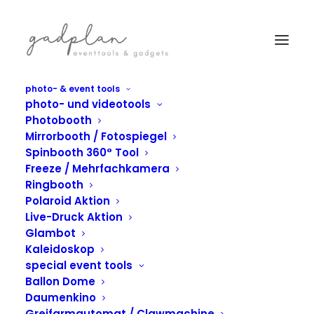
photo- & event tools
photo- und videotools
Photobooth
Mirrorbooth / Fotospiegel
Spinbooth 360° Tool
Freeze / Mehrfachkamera
Ringbooth
Polaroid Aktion
Live-Druck Aktion
Glambot
Kaleidoskop
special event tools
IN
GREIFARMAUTOMAT
Ballon Dome
Greifarm-Aktion für
Daumenkino
Greifarmautomat / Clawmachine