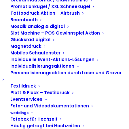
s.Oliver &
Promotionkugel / XXL Schneekugel
Tattoodruck Aktion – Airbrush
Copenhagen Studios
Beambooth
Mosaik analog & digital
| Campus Opening
Slot Machine – POS Gewinnspiel Aktion
Glücksrad digital
Magnetdruck
Mobiles Schaufenster
Individuelle Event-Aktions-Lösungen
Individualisierungsaktionen
Personalisierungsaktion durch Laser und Gravur
Textildruck
Plott & Flock – Textildruck
Eventservices
Foto- und Videodokumentationen
weddings
Fotobox für Hochzeit
Häufig gefragt bei Hochzeiten