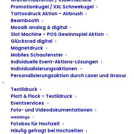
Airbrush Aktion für
Promotionkugel / XXL Schneekugel
Tattoodruck Aktion – Airbrush
Aperol beim
Beambooth
Mosaik analog & digital
Lollapalooza Berlin
Slot Machine – POS Gewinnspiel Aktion
Glücksrad digital
Magnetdruck
Mobiles Schaufenster
Individuelle Event-Aktions-Lösungen
Individualisierungsaktionen
Personalisierungsaktion durch Laser und Gravur
Textildruck
Plott & Flock – Textildruck
Eventservices
Foto- und Videodokumentationen
weddings
Fotobox für Hochzeit
Häufig gefragt bei Hochzeiten