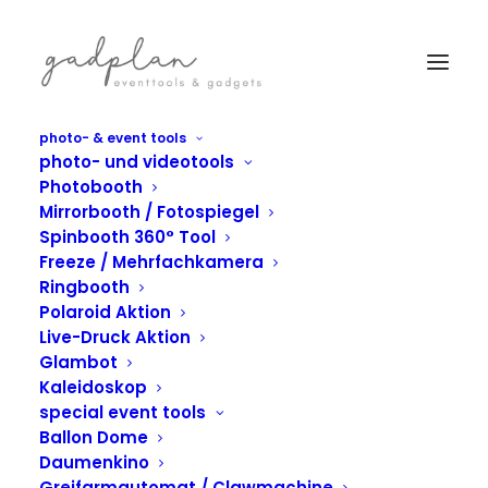
photo- & event tools
photo- und videotools
Photobooth
Mirrorbooth / Fotospiegel
Spinbooth 360° Tool
Freeze / Mehrfachkamera
Ringbooth
Polaroid Aktion
Live-Druck Aktion
Glambot
Kaleidoskop
special event tools
IN
GREIFARMAUTOMAT
,
AIRBRUSH
Ballon Dome
Greifarm und
Daumenkino
Greifarmautomat / Clawmachine