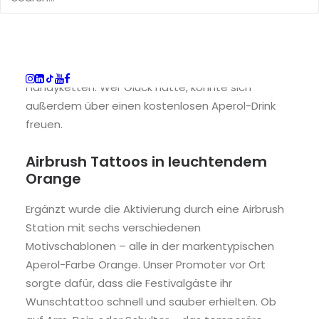
Blicke auf sich. Besucherinnen und Besucher
hatten die Chance, sich beim Spielen tolle Preise
zu sichern – darunter Aperol-Tote-Bags, Fächer,
Pins, Bucket Hats, Fanny Bags und sogar
Handyketten. Wer Glück hatte, konnte sich
außerdem über einen kostenlosen Aperol-Drink
freuen.
Airbrush Tattoos in leuchtendem
Orange
Ergänzt wurde die Aktivierung durch eine Airbrush
Station mit sechs verschiedenen
Motivschablonen – alle in der markentypischen
Aperol-Farbe Orange. Unser Promoter vor Ort
sorgte dafür, dass die Festivalgäste ihr
Wunschtattoo schnell und sauber erhielten. Ob