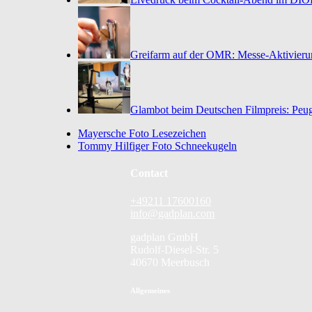
Greifarm auf der OMR: Messe-Aktivieru
Glambot beim Deutschen Filmpreis: Peug
Mayersche Foto Lesezeichen
Tommy Hilfiger Foto Schneekugeln
Contact
+49211 17600160
info@gadplan.com
gadplan GmbH
Rudolf-Diesel-Str. 5
40670 Meerbusch
Allgemeines