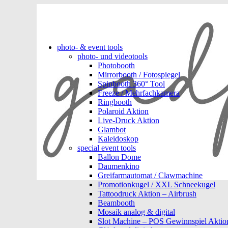
photo- & event tools
photo- und videotools
Photobooth
Mirrorbooth / Fotospiegel
Spinbooth 360° Tool
Freeze / Mehrfachkamera
Ringbooth
Polaroid Aktion
Live-Druck Aktion
Glambot
Kaleidoskop
special event tools
Ballon Dome
Daumenkino
Greifarmautomat / Clawmachine
Promotionkugel / XXL Schneekugel
Tattoodruck Aktion – Airbrush
Beambooth
Mosaik analog & digital
Slot Machine – POS Gewinnspiel Aktio