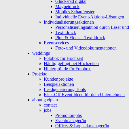
Glücksrad digital
Magnetdruck
Mobiles Schaufenster
Individuelle Event-Aktions-Lösungen
Individualisierungsaktionen
Personalisierungsaktion durch Laser un
Textildruck
Plott & Flock – Textildruck
Eventservices
Foto- und Videodokumentationen
weddings
Fotobox für Hochzeit
Häufig gefragt bei Hochzeiten
Hintergründe für Fotobox
Projekte
Kundenprojekte
Beispielaktionen
Leadgenerierung Tools
Kick-Off Event Ideen für dein Unternehmen
about gadplan
contact
jobs
Promotionjobs
Eventmanager/in
Office- & Logistikmanager/in