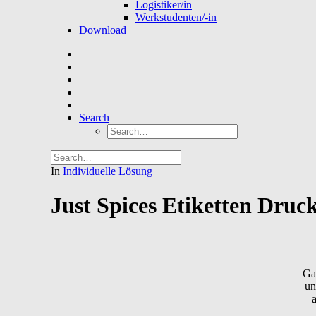
Logistiker/in
Werkstudenten/-in
Download
Search
In
Individuelle Lösung
Just Spices Etiketten Druc
Ga
un