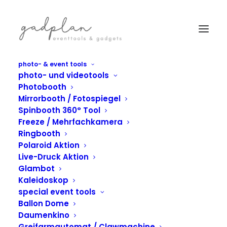
photo- & event tools
photo- und videotools
Photobooth
Mirrorbooth / Fotospiegel
Spinbooth 360° Tool
Freeze / Mehrfachkamera
Ringbooth
Polaroid Aktion
Live-Druck Aktion
Glambot
IN
PHOTOBOOTH
Kaleidoskop
Osterstimmung trifft
special event tools
Ballon Dome
Markenpräsenz –
Daumenkino
Greifarmautomat / Clawmachine