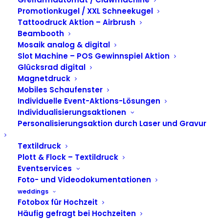
Fotobox mit
Promotionkugel / XXL Schneekugel
Tattoodruck Aktion – Airbrush
Branding in den
Beambooth
Mosaik analog & digital
Schadow Arkaden
Slot Machine – POS Gewinnspiel Aktion
Glücksrad digital
Düsseldorf
Magnetdruck
Mobiles Schaufenster
Individuelle Event-Aktions-Lösungen
Individualisierungsaktionen
Personalisierungsaktion durch Laser und Gravur
Textildruck
Plott & Flock – Textildruck
Eventservices
Foto- und Videodokumentationen
weddings
Fotobox für Hochzeit
Häufig gefragt bei Hochzeiten