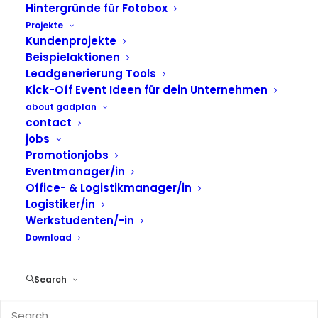
Hintergründe für Fotobox
Projekte
Fotobox als Blickfang:
Kundenprojekte
Osteraktion bei den
Beispielaktionen
Leadgenerierung Tools
Schadow Arkaden
Kick-Off Event Ideen für dein Unternehmen
begeistert Besucher
about gadplan
contact
jobs
Promotionjobs
Am 19. April 2025 verwandelten sich die
Schadow
Eventmanager/in
Arkaden Düsseldorf
in einen echten
Office- & Logistikmanager/in
Besuchermagnet: Zur Osteraktion wurde direkt
Logistiker/in
am Haupteingang eine
Photo Booth mit
Werkstudenten/-in
individuellem Gehäusebranding
platziert –
Download
umgesetzt von
KollektivK
in Zusammenarbeit mit
uns. Die Aktion kombinierte stylisches Design mit
Search
interaktivem Fotoerlebnis – ein voller Erfolg für
Markenpräsenz und Kundenbindung.