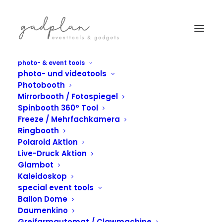
photo- & event tools
photo- und videotools
Photobooth
Mirrorbooth / Fotospiegel
Spinbooth 360° Tool
Freeze / Mehrfachkamera
Ringbooth
Polaroid Aktion
Live-Druck Aktion
Glambot
Kaleidoskop
IN
FOTOSPIEGEL
special event tools
Mirrorbooth
Ballon Dome
Daumenkino
Greifarmautomat / Clawmachine