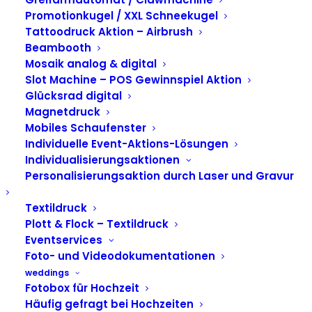
Düsseldorf beim Tag
Promotionkugel / XXL Schneekugel
der offenen Tür der
Tattoodruck Aktion – Airbrush
Beambooth
Landesregierung
Mosaik analog & digital
Slot Machine – POS Gewinnspiel Aktion
NRW
Glücksrad digital
Magnetdruck
Mobiles Schaufenster
Individuelle Event-Aktions-Lösungen
Individualisierungsaktionen
Personalisierungsaktion durch Laser und Gravur
Textildruck
Plott & Flock – Textildruck
Eventservices
Foto- und Videodokumentationen
weddings
Fotobox für Hochzeit
Häufig gefragt bei Hochzeiten