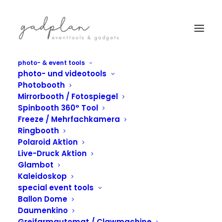
photo- & event tools
photo- und videotools
Photobooth
Mirrorbooth / Fotospiegel
Spinbooth 360° Tool
Freeze / Mehrfachkamera
Ringbooth
Polaroid Aktion
Live-Druck Aktion
Glambot
Kaleidoskop
special event tools
Ballon Dome
Daumenkino
IN
DAUMENKINO
Greifarmautomat / Clawmachine