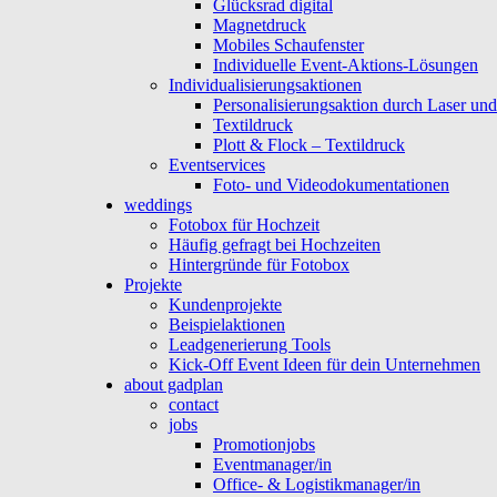
Glücksrad digital
Magnetdruck
Mobiles Schaufenster
Individuelle Event-Aktions-Lösungen
Individualisierungsaktionen
Personalisierungsaktion durch Laser un
Textildruck
Plott & Flock – Textildruck
Eventservices
Foto- und Videodokumentationen
weddings
Fotobox für Hochzeit
Häufig gefragt bei Hochzeiten
Hintergründe für Fotobox
Projekte
Kundenprojekte
Beispielaktionen
Leadgenerierung Tools
Kick-Off Event Ideen für dein Unternehmen
about gadplan
contact
jobs
Promotionjobs
Eventmanager/in
Office- & Logistikmanager/in