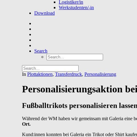
Logistiker/in
Werkstudenten/-in
Download
Search
In
Plottaktionen
,
Transferdruck
,
Personalisierung
Personalisierungsaktion b
Fußballtrikots personalisieren lass
Während der WM haben wir gemeinsam mit Galeria eine be
Ort.
Kund:innen konnten bei Galeria ein Trikot oder Shirt kauf