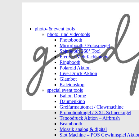
photo- & event tools
photo- und videotools
Photobooth
Mirrorbooth / Fotospiegel
Spinbooth 360° Tool
Freeze / Mehrfachkamera
Ringbooth
Polaroid Aktion
Live-Druck Aktion
Glambot
Kaleidoskop
special event tools
Ballon Dome
Daumenkino
Greifarmautomat / Clawmachine
Promotionkugel / XXL Schneekugel
Tattoodruck Aktion – Airbrush
Beambooth
Mosaik analog & digital
Slot Machine – POS Gewinnspiel Aktio