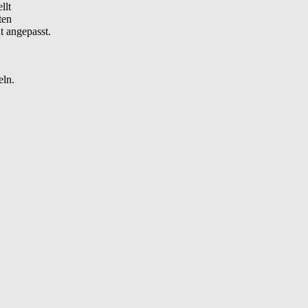
llt
ten
t angepasst.
eln.