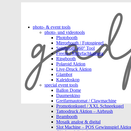
photo- & event tools
photo- und videotools
Photobooth
Mirrorbooth / Fotospiegel
Spinbooth 360° Tool
Freeze / Mehrfachkamera
Ringbooth
Polaroid Aktion
Live-Druck Aktion
Glambot
Kaleidoskop
special event tools
Ballon Dome
Daumenkino
Greifarmautomat / Clawmachine
Promotionkugel / XXL Schneekugel
Tattoodruck Aktion – Airbrush
Beambooth
Mosaik analog & digital
Slot Machine – POS Gewinnspiel Aktio