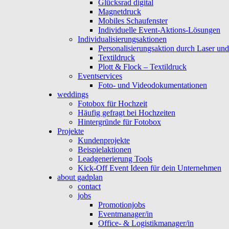
Glücksrad digital
Magnetdruck
Mobiles Schaufenster
Individuelle Event-Aktions-Lösungen
Individualisierungsaktionen
Personalisierungsaktion durch Laser un
Textildruck
Plott & Flock – Textildruck
Eventservices
Foto- und Videodokumentationen
weddings
Fotobox für Hochzeit
Häufig gefragt bei Hochzeiten
Hintergründe für Fotobox
Projekte
Kundenprojekte
Beispielaktionen
Leadgenerierung Tools
Kick-Off Event Ideen für dein Unternehmen
about gadplan
contact
jobs
Promotionjobs
Eventmanager/in
Office- & Logistikmanager/in