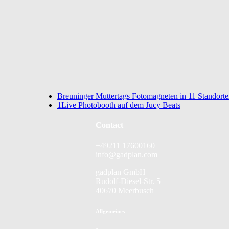
Breuninger Muttertags Fotomagneten in 11 Standort
1Live Photobooth auf dem Jucy Beats
Contact
+49211 17600160
info@gadplan.com
gadplan GmbH
Rudolf-Diesel-Str. 5
40670 Meerbusch
Allgemeines