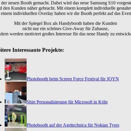
 der neuen Booth gemacht. Dabei wird das neue Samsung S10 vorgeste
d den Kunden näher gebracht. Mit einem komplett individuelle gestalte
einem individuellen Overlay haben wir die Booth perfekt auf das Even
Mit der Spiegel Box als Handybooth haben die Kunden
nicht nur ein schönes Give-Away für Zuhause,
dern werden motiviert großes Interesse für das neue Handy zu entwick
tere Interessante Projekte:
Photobooth beim Screen Force Festival für JOYN
Shirt Personalisierung für Microsoft in Köln
Photobooth auf der Agritechnica für Nokian Tyres