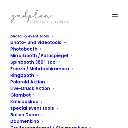
photo- & event tools
photo- und videotools
Photobooth
Mirrorbooth / Fotospiegel
Spinbooth 360° Tool
Freeze / Mehrfachkamera
Ringbooth
Polaroid Aktion
Live-Druck Aktion
Glambot
Kaleidoskop
IN
AIRBRUSH
,
SPINBOOTH
special event tools
Airbrush Aktion und
Ballon Dome
Daumenkino
Greifarmautomat / Clawmachine