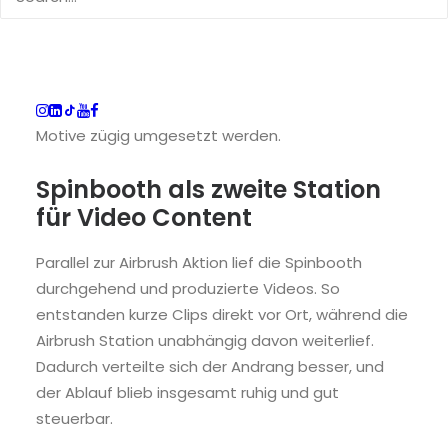
Für die Airbrush Aktion wurden fünf
Airbrushschablonen vorbereitet, und es kam
schwarze Farbe zum Einsatz.
Zwei Promoter betreuten die Aktion, so konnten
Motive zügig umgesetzt werden.
Spinbooth als zweite Station
für Video Content
Parallel zur Airbrush Aktion lief die Spinbooth
durchgehend und produzierte Videos. So
entstanden kurze Clips direkt vor Ort, während die
Airbrush Station unabhängig davon weiterlief.
Dadurch verteilte sich der Andrang besser, und
der Ablauf blieb insgesamt ruhig und gut
steuerbar.