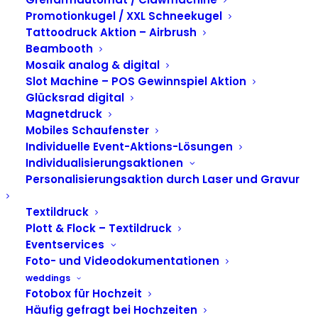
Spinbooth beim
Promotionkugel / XXL Schneekugel
Sommerfest von
Tattoodruck Aktion – Airbrush
Beambooth
Volkswagen
Mosaik analog & digital
Slot Machine – POS Gewinnspiel Aktion
Infotainment
Glücksrad digital
Magnetdruck
Mobiles Schaufenster
Individuelle Event-Aktions-Lösungen
Individualisierungsaktionen
Personalisierungsaktion durch Laser und Gravur
Textildruck
Plott & Flock – Textildruck
Eventservices
Foto- und Videodokumentationen
weddings
Fotobox für Hochzeit
Häufig gefragt bei Hochzeiten