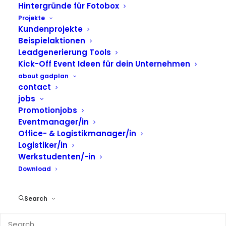
Hintergründe für Fotobox
Projekte
Kundenprojekte
Airbrush und Spinbooth als
Beispielaktionen
Mitmachstationen beim
Leadgenerierung Tools
Sommerfest
Kick-Off Event Ideen für dein Unternehmen
about gadplan
contact
Beim Sommerfest der
Volkswagen Infotainment
jobs
GmbH
in Bochum kamen zwei Formate
Promotionjobs
zusammen, die sich im Ablauf gut ergänzen. Die
Eventmanager/in
Airbrush Aktion lieferte sichtbare Ergebnisse direkt
Office- & Logistikmanager/in
vor Ort und die Spinbooth erzeugte kurze Video
Logistiker/in
Clips für Recaps und Social Media Sharing.
Werkstudenten/-in
Download
Airbrush Aktion mit
Schablonen und einheitlichem
Search
Look