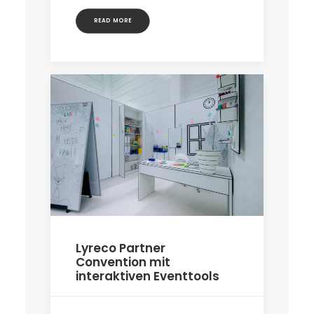
READ MORE
Lyreco Partner
Convention mit
interaktiven Eventtools