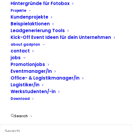
Hintergründe für Fotobox
Projekte
Spinbooth
Kundenprojekte
Home
Archive by Category "Spinbooth"
Beispielaktionen
Leadgenerierung Tools
Kick-Off Event Ideen für dein Unternehmen
about gadplan
contact
jobs
Spinbooth
Promotionjobs
Eventmanager/in
Office- & Logistikmanager/in
Logistiker/in
Werkstudenten/-in
Download
Search