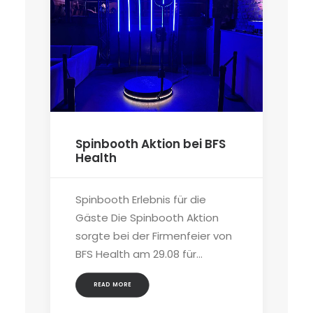
Spinbooth Aktion bei BFS
Health
Spinbooth Erlebnis für die
Gäste Die Spinbooth Aktion
sorgte bei der Firmenfeier von
BFS Health am 29.08 für…
READ MORE