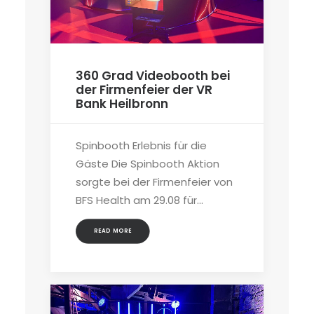
360 Grad Videobooth bei
der Firmenfeier der VR
Bank Heilbronn
Spinbooth Erlebnis für die
Gäste Die Spinbooth Aktion
sorgte bei der Firmenfeier von
BFS Health am 29.08 für…
READ MORE