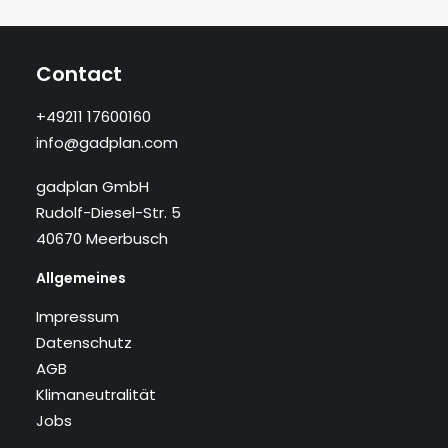
Contact
+49211 17600160
info@gadplan.com
gadplan GmbH
Rudolf-Diesel-Str. 5
40670 Meerbusch
Allgemeines
Impressum
Datenschutz
AGB
Klimaneutralität
Jobs