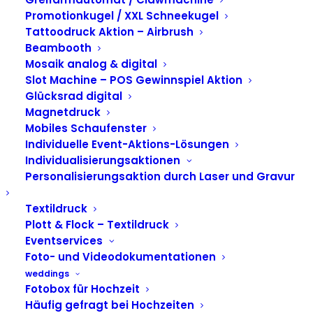
Schraut Freeze
Promotionkugel / XXL Schneekugel
Tattoodruck Aktion – Airbrush
Aktion für Kollektions
Beambooth
Mosaik analog & digital
Release
Slot Machine – POS Gewinnspiel Aktion
Glücksrad digital
Magnetdruck
Mobiles Schaufenster
Individuelle Event-Aktions-Lösungen
Individualisierungsaktionen
Personalisierungsaktion durch Laser und Gravur
Textildruck
Plott & Flock – Textildruck
Eventservices
Foto- und Videodokumentationen
weddings
Fotobox für Hochzeit
Häufig gefragt bei Hochzeiten