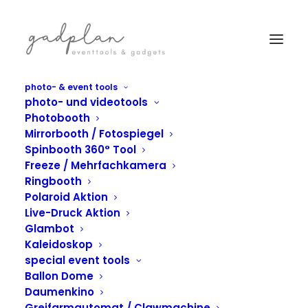
photo- & event tools
photo- und videotools
Photobooth
Mirrorbooth / Fotospiegel
Spinbooth 360° Tool
Freeze / Mehrfachkamera
Ringbooth
Polaroid Aktion
Live-Druck Aktion
Glambot
Kaleidoskop
special event tools
IN
INDIVIDUELLE LÖSUNG
Ballon Dome
Aldi Süd X Steffen
Daumenkino
Greifarmautomat / Clawmachine