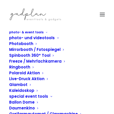
photo- & event tools
photo- und videotools
Photobooth
Mirrorbooth / Fotospiegel
Spinbooth 360° Tool
Freeze / Mehrfachkamera
Ringbooth
Polaroid Aktion
Live-Druck Aktion
Glambot
Kaleidoskop
special event tools
Ballon Dome
IN
PHOTOBOOTH
,
REPORTAGE
Daumenkino
Greifarmautomat / Clawmachine