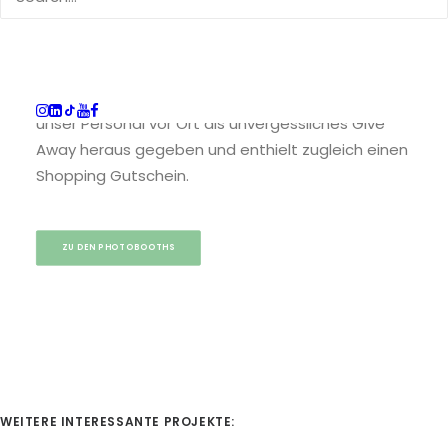
ihren Festivalbesuch wunderbar festhalten.
Natürlich waren die Booth, sowie die Bilder mit
dem Logo von Tommy Jeans versehen. Jedes
Foto wurde in gebrandeten Passepartoutes durch
unser Personal vor Ort als unvergessliches Give
Away heraus gegeben und enthielt zugleich einen
Shopping Gutschein.
ZU DEN PHOTOBOOTHS
WEITERE INTERESSANTE PROJEKTE: