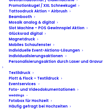
Tommy Jeans auf
Promotionkugel / XXL Schneekugel
dem Lollapalooza in
Tattoodruck Aktion – Airbrush
Beambooth
Berlin
Mosaik analog & digital
Slot Machine – POS Gewinnspiel Aktion
Glücksrad digital
Magnetdruck
Mobiles Schaufenster
Individuelle Event-Aktions-Lösungen
Individualisierungsaktionen
Personalisierungsaktion durch Laser und Gravur
Textildruck
Plott & Flock – Textildruck
Eventservices
Foto- und Videodokumentationen
weddings
Fotobox für Hochzeit
Häufig gefragt bei Hochzeiten