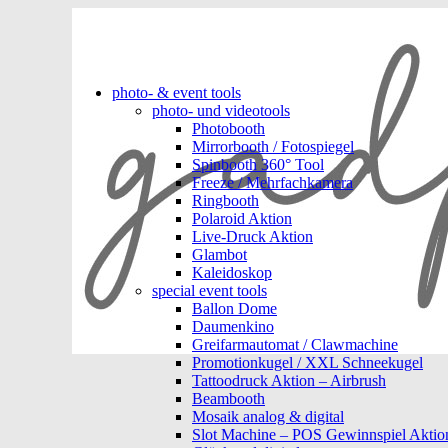
photo- & event tools
photo- und videotools
Photobooth
Mirrorbooth / Fotospiegel
Spinbooth 360° Tool
Freeze / Mehrfachkamera
Ringbooth
Polaroid Aktion
Live-Druck Aktion
Glambot
Kaleidoskop
special event tools
Ballon Dome
Daumenkino
Greifarmautomat / Clawmachine
Promotionkugel / XXL Schneekugel
Tattoodruck Aktion – Airbrush
Beambooth
Mosaik analog & digital
Slot Machine – POS Gewinnspiel Aktio