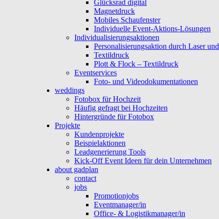
Glücksrad digital
Magnetdruck
Mobiles Schaufenster
Individuelle Event-Aktions-Lösungen
Individualisierungsaktionen
Personalisierungsaktion durch Laser un
Textildruck
Plott & Flock – Textildruck
Eventservices
Foto- und Videodokumentationen
weddings
Fotobox für Hochzeit
Häufig gefragt bei Hochzeiten
Hintergründe für Fotobox
Projekte
Kundenprojekte
Beispielaktionen
Leadgenerierung Tools
Kick-Off Event Ideen für dein Unternehmen
about gadplan
contact
jobs
Promotionjobs
Eventmanager/in
Office- & Logistikmanager/in