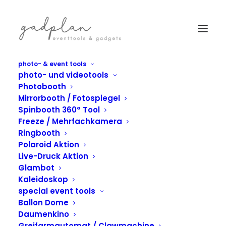
photo- & event tools
photo- und videotools
Photobooth
Mirrorbooth / Fotospiegel
Spinbooth 360° Tool
Freeze / Mehrfachkamera
Ringbooth
Polaroid Aktion
Live-Druck Aktion
Glambot
Kaleidoskop
Werkstudenten/-
special event tools
innen Job bei
Ballon Dome
Daumenkino
Greifarmautomat / Clawmachine