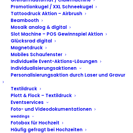
gadplan
Promotionkugel / XXL Schneekugel
Tattoodruck Aktion – Airbrush
Beambooth
Mosaik analog & digital
Slot Machine – POS Gewinnspiel Aktion
Glücksrad digital
Magnetdruck
Mobiles Schaufenster
Individuelle Event-Aktions-Lösungen
Individualisierungsaktionen
Personalisierungsaktion durch Laser und Gravur
Textildruck
Plott & Flock – Textildruck
Du möchtest brandneue
Eventservices
Foto- und Videodokumentationen
Fototools entwickeln und
weddings
unsere Events betreuen?
Fotobox für Hochzeit
Häufig gefragt bei Hochzeiten