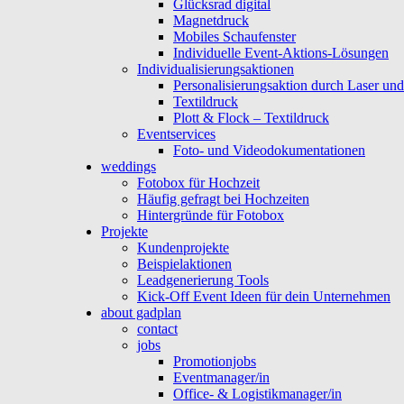
Glücksrad digital
Magnetdruck
Mobiles Schaufenster
Individuelle Event-Aktions-Lösungen
Individualisierungsaktionen
Personalisierungsaktion durch Laser un
Textildruck
Plott & Flock – Textildruck
Eventservices
Foto- und Videodokumentationen
weddings
Fotobox für Hochzeit
Häufig gefragt bei Hochzeiten
Hintergründe für Fotobox
Projekte
Kundenprojekte
Beispielaktionen
Leadgenerierung Tools
Kick-Off Event Ideen für dein Unternehmen
about gadplan
contact
jobs
Promotionjobs
Eventmanager/in
Office- & Logistikmanager/in