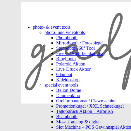
photo- & event tools
photo- und videotools
Photobooth
Mirrorbooth / Fotospiegel
Spinbooth 360° Tool
Freeze / Mehrfachkamera
Ringbooth
Polaroid Aktion
Live-Druck Aktion
Glambot
Kaleidoskop
special event tools
Ballon Dome
Daumenkino
Greifarmautomat / Clawmachine
Promotionkugel / XXL Schneekugel
Tattoodruck Aktion – Airbrush
Beambooth
Mosaik analog & digital
Slot Machine – POS Gewinnspiel Aktio