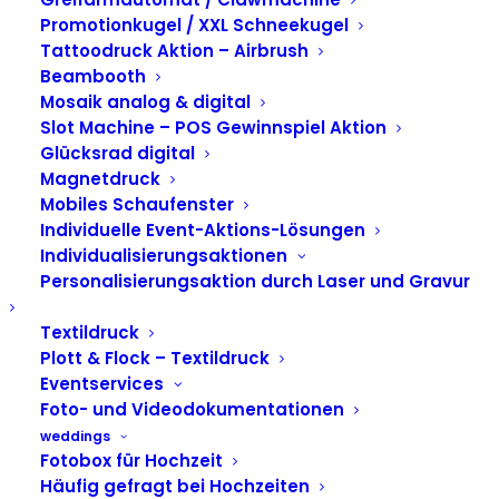
Fotobox mit Mosaik
Promotionkugel / XXL Schneekugel
beim Münchener
Tattoodruck Aktion – Airbrush
Beambooth
Verein in Garching
Mosaik analog & digital
Slot Machine – POS Gewinnspiel Aktion
Glücksrad digital
Magnetdruck
Mobiles Schaufenster
Individuelle Event-Aktions-Lösungen
Individualisierungsaktionen
Personalisierungsaktion durch Laser und Gravur
Textildruck
Plott & Flock – Textildruck
Eventservices
Foto- und Videodokumentationen
weddings
Fotobox für Hochzeit
Häufig gefragt bei Hochzeiten