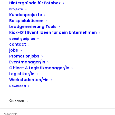
Hintergründe für Fotobox
Projekte
Fotobox und
Kundenprojekte
Beispielaktionen
analoges Mosaik
Leadgenerierung Tools
beim Münchener
Kick-Off Event Ideen für dein Unternehmen
about gadplan
Verein
contact
jobs
Promotionjobs
Beim Event des
Münchener Vereins
im
Garchinger
Eventmanager/in
Forschungszentrum
kam eine Fotobox mit Mosaik
Office- & Logistikmanager/in
zum Einsatz. Die Kombination aus Photobooth und
Logistiker/in
Werkstudenten/-in
analogem Mosaik bot den Gästen eine kreative
Download
Möglichkeit, gemeinsame Erinnerungen direkt vor
Ort festzuhalten. Gleichzeitig entstand während
der Veranstaltung ein großes Gesamtbild aus
Search
vielen einzelnen Aufnahmen.