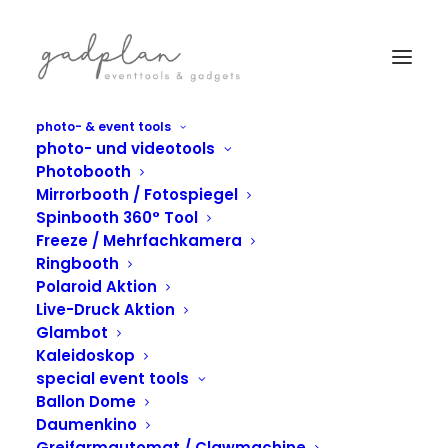
photo- & event tools
photo- und videotools
Photobooth
Mirrorbooth / Fotospiegel
Spinbooth 360° Tool
Freeze / Mehrfachkamera
Ringbooth
Polaroid Aktion
Live-Druck Aktion
Glambot
Kaleidoskop
special event tools
Ballon Dome
IN
MOSAIK
,
PHOTOBOOTH
Daumenkino
Greifarmautomat / Clawmachine