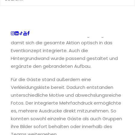
Die Photobooth wurde mit mehreren individuellen
Anpassungen ausgestattet. Sowohl die Rückseite
als auch der Mantel des Gehäuses erhielten ein
Branding im Design des Unternehmens. Zusätzlich
wurde ein individuelles Screendesign umgesetzt,
damit sich die gesamte Aktion optisch in das
Eventkonzept integrierte. Auch die
Hintergrundwand wurde passend gestaltet und
ergänzte den gebrandeten Aufbau.
Für die Gäste stand außerdem eine
Verkleidungskiste bereit. Dadurch entstanden
unterschiedliche Motive und abwechslungsreiche
Fotos. Der integrierte Mehrfachdruck ermöglichte
es, mehrere Ausdrucke direkt mitzunehmen. So
konnten sowohl einzelne Gäste als auch Gruppen
ihre Bilder sofort behalten oder innerhalb des
Teams weitergeben.