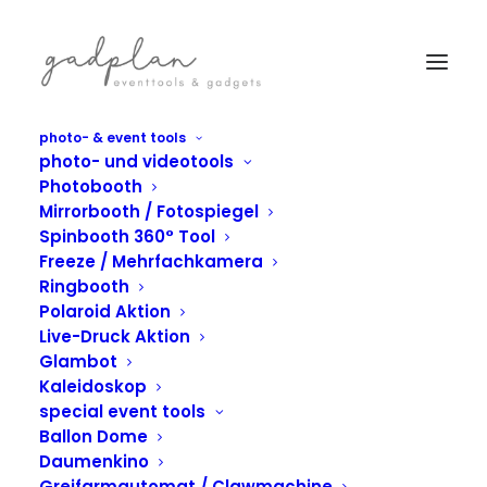
photo- & event tools
photo- und videotools
Photobooth
Mirrorbooth / Fotospiegel
Spinbooth 360° Tool
Freeze / Mehrfachkamera
Ringbooth
Polaroid Aktion
Live-Druck Aktion
Glambot
Kaleidoskop
special event tools
IN
FREEZE
Ballon Dome
Freeze bei
Daumenkino
Greifarmautomat / Clawmachine