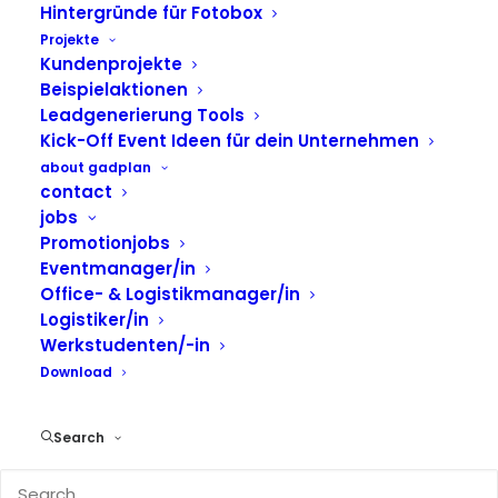
Hintergründe für Fotobox
Projekte
Erfolgreicher Abend bei
Kundenprojekte
der Rent4Event
Beispielaktionen
Leadgenerierung Tools
Miet&Greet-
Kick-Off Event Ideen für dein Unternehmen
Veranstaltung in
about gadplan
contact
Düsseldorf mit unserem
jobs
Freeze Videotool
Promotionjobs
Eventmanager/in
Office- & Logistikmanager/in
Logistiker/in
Ein unvergesslicher Abend erwartete die Gäste
Werkstudenten/-in
der
Rent4Event
Miet&Greet-Veranstaltung in
Download
Düsseldorf. Eines der Highlights des Abends war
unser
Freeze Videotool.
Unser kleines Modul, nahm
Search
zeitgleich aus 6 DSLR Kameras ein Foto auf, das
anschließend zu einem Kurzvideo verarbeitet