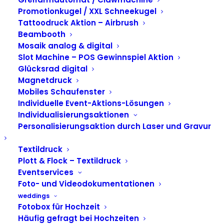
Rent4Event
Promotionkugel / XXL Schneekugel
Tattoodruck Aktion – Airbrush
Miet&Greet in
Beambooth
Mosaik analog & digital
Düsseldorf
Slot Machine – POS Gewinnspiel Aktion
Glücksrad digital
Magnetdruck
Mobiles Schaufenster
Individuelle Event-Aktions-Lösungen
Individualisierungsaktionen
Personalisierungsaktion durch Laser und Gravur
Textildruck
Plott & Flock – Textildruck
Eventservices
Foto- und Videodokumentationen
weddings
Fotobox für Hochzeit
Häufig gefragt bei Hochzeiten