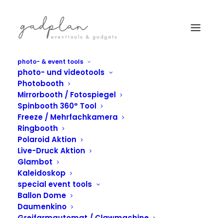
photo- & event tools
photo- und videotools
Photobooth
Mirrorbooth / Fotospiegel
Spinbooth 360° Tool
Freeze / Mehrfachkamera
Ringbooth
Polaroid Aktion
Live-Druck Aktion
Glambot
Kaleidoskop
special event tools
IN
INDIVIDUELLE LÖSUNG
,
KONTAKTLOSE AKTION
Ballon Dome
Google Pixel Phone
Daumenkino
Greifarmautomat / Clawmachine