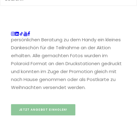
den Ausdruck der gemachten Fotos kabellos und
sekundenschnell an einer Druckstation im Laden
ermöglichte. So konnte potentielle Kundschaft in
den Laden geführt werden und neben der
persönlichen Beratung zu dem Handy ein kleines
Dankeschön für die Teilnahme an der Aktion
erhalten. Alle gemachten Fotos wurden im
Polaroid Format an den Druckstationen gedruckt
und konnten im Zuge der Promotion gleich mit
nach Hause genommen oder als Postkarte zu
Weihnachten versendet werden.
JETZT ANGEBOT EINHOLEN!