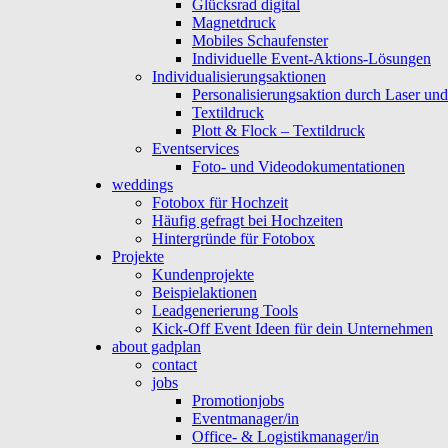
Glücksrad digital
Magnetdruck
Mobiles Schaufenster
Individuelle Event-Aktions-Lösungen
Individualisierungsaktionen
Personalisierungsaktion durch Laser un
Textildruck
Plott & Flock – Textildruck
Eventservices
Foto- und Videodokumentationen
weddings
Fotobox für Hochzeit
Häufig gefragt bei Hochzeiten
Hintergründe für Fotobox
Projekte
Kundenprojekte
Beispielaktionen
Leadgenerierung Tools
Kick-Off Event Ideen für dein Unternehmen
about gadplan
contact
jobs
Promotionjobs
Eventmanager/in
Office- & Logistikmanager/in