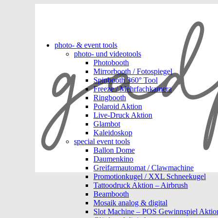
photo- & event tools
photo- und videotools
Photobooth
Mirrorbooth / Fotospiegel
Spinbooth 360° Tool
Freeze / Mehrfachkamera
Ringbooth
Polaroid Aktion
Live-Druck Aktion
Glambot
Kaleidoskop
special event tools
Ballon Dome
Daumenkino
Greifarmautomat / Clawmachine
Promotionkugel / XXL Schneekugel
Tattoodruck Aktion – Airbrush
Beambooth
Mosaik analog & digital
Slot Machine – POS Gewinnspiel Aktio