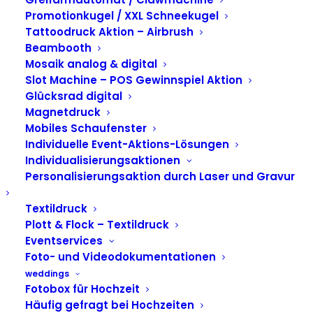
Messe-Aktivierung
Promotionkugel / XXL Schneekugel
für Kraken auf der
Tattoodruck Aktion – Airbrush
Beambooth
Invest in Stuttgart
Mosaik analog & digital
Slot Machine – POS Gewinnspiel Aktion
Glücksrad digital
Magnetdruck
Mobiles Schaufenster
Individuelle Event-Aktions-Lösungen
Individualisierungsaktionen
Personalisierungsaktion durch Laser und Gravur
Textildruck
Plott & Flock – Textildruck
Eventservices
Foto- und Videodokumentationen
weddings
Fotobox für Hochzeit
Häufig gefragt bei Hochzeiten