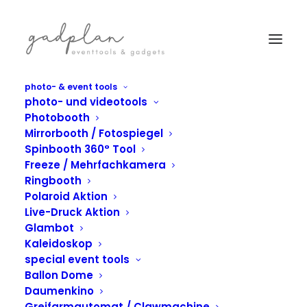
photo- & event tools
photo- und videotools
Photobooth
Mirrorbooth / Fotospiegel
Spinbooth 360° Tool
Freeze / Mehrfachkamera
Ringbooth
Polaroid Aktion
Live-Druck Aktion
Glambot
Kaleidoskop
special event tools
Ballon Dome
IN
GREIFARMAUTOMAT
Daumenkino
Greifarmautomat / Clawmachine