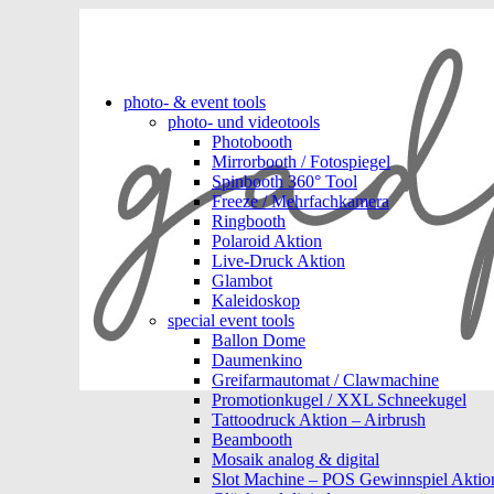
photo- & event tools
photo- und videotools
Photobooth
Mirrorbooth / Fotospiegel
Spinbooth 360° Tool
Freeze / Mehrfachkamera
Ringbooth
Polaroid Aktion
Live-Druck Aktion
Glambot
Kaleidoskop
special event tools
Ballon Dome
Daumenkino
Greifarmautomat / Clawmachine
Promotionkugel / XXL Schneekugel
Tattoodruck Aktion – Airbrush
Beambooth
Mosaik analog & digital
Slot Machine – POS Gewinnspiel Aktio