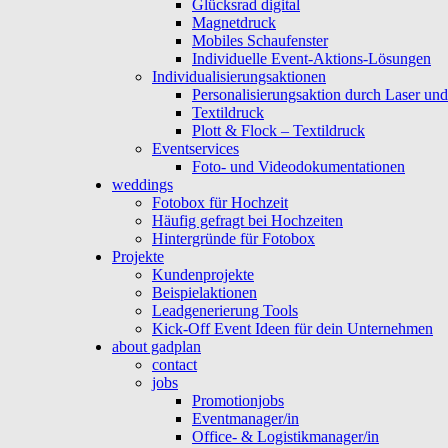
Glücksrad digital
Magnetdruck
Mobiles Schaufenster
Individuelle Event-Aktions-Lösungen
Individualisierungsaktionen
Personalisierungsaktion durch Laser un
Textildruck
Plott & Flock – Textildruck
Eventservices
Foto- und Videodokumentationen
weddings
Fotobox für Hochzeit
Häufig gefragt bei Hochzeiten
Hintergründe für Fotobox
Projekte
Kundenprojekte
Beispielaktionen
Leadgenerierung Tools
Kick-Off Event Ideen für dein Unternehmen
about gadplan
contact
jobs
Promotionjobs
Eventmanager/in
Office- & Logistikmanager/in