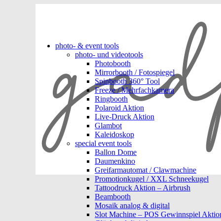
photo- & event tools
photo- und videotools
Photobooth
Mirrorbooth / Fotospiegel
Spinbooth 360° Tool
Freeze / Mehrfachkamera
Ringbooth
Polaroid Aktion
Live-Druck Aktion
Glambot
Kaleidoskop
special event tools
Ballon Dome
Daumenkino
Greifarmautomat / Clawmachine
Promotionkugel / XXL Schneekugel
Tattoodruck Aktion – Airbrush
Beambooth
Mosaik analog & digital
Slot Machine – POS Gewinnspiel Aktio