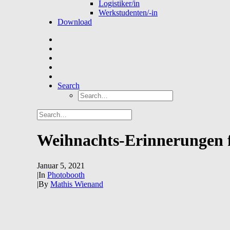
Logistiker/in
Werkstudenten/-in
Download
Search
Weihnachts-Erinnerungen f
Januar 5, 2021
|
In
Photobooth
|
By
Mathis Wienand