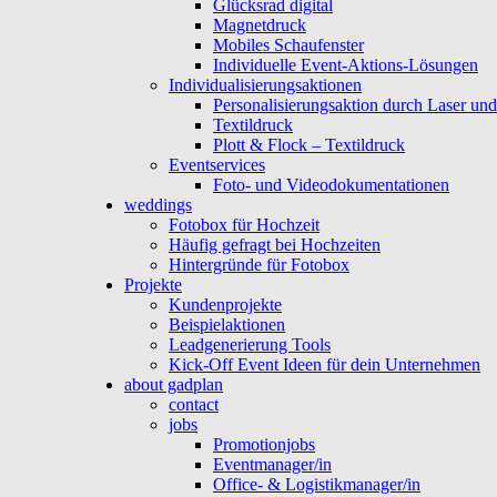
Glücksrad digital
Magnetdruck
Mobiles Schaufenster
Individuelle Event-Aktions-Lösungen
Individualisierungsaktionen
Personalisierungsaktion durch Laser un
Textildruck
Plott & Flock – Textildruck
Eventservices
Foto- und Videodokumentationen
weddings
Fotobox für Hochzeit
Häufig gefragt bei Hochzeiten
Hintergründe für Fotobox
Projekte
Kundenprojekte
Beispielaktionen
Leadgenerierung Tools
Kick-Off Event Ideen für dein Unternehmen
about gadplan
contact
jobs
Promotionjobs
Eventmanager/in
Office- & Logistikmanager/in