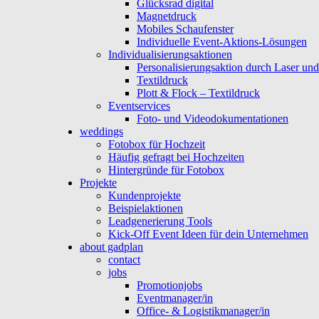
Glücksrad digital
Magnetdruck
Mobiles Schaufenster
Individuelle Event-Aktions-Lösungen
Individualisierungsaktionen
Personalisierungsaktion durch Laser un
Textildruck
Plott & Flock – Textildruck
Eventservices
Foto- und Videodokumentationen
weddings
Fotobox für Hochzeit
Häufig gefragt bei Hochzeiten
Hintergründe für Fotobox
Projekte
Kundenprojekte
Beispielaktionen
Leadgenerierung Tools
Kick-Off Event Ideen für dein Unternehmen
about gadplan
contact
jobs
Promotionjobs
Eventmanager/in
Office- & Logistikmanager/in