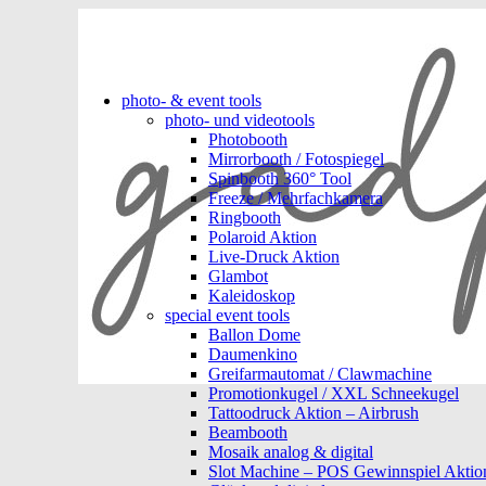
photo- & event tools
photo- und videotools
Photobooth
Mirrorbooth / Fotospiegel
Spinbooth 360° Tool
Freeze / Mehrfachkamera
Ringbooth
Polaroid Aktion
Live-Druck Aktion
Glambot
Kaleidoskop
special event tools
Ballon Dome
Daumenkino
Greifarmautomat / Clawmachine
Promotionkugel / XXL Schneekugel
Tattoodruck Aktion – Airbrush
Beambooth
Mosaik analog & digital
Slot Machine – POS Gewinnspiel Aktio