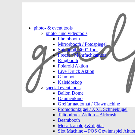
photo- & event tools
photo- und videotools
Photobooth
Mirrorbooth / Fotospiegel
Spinbooth 360° Tool
Freeze / Mehrfachkamera
Ringbooth
Polaroid Aktion
Live-Druck Aktion
Glambot
Kaleidoskop
special event tools
Ballon Dome
Daumenkino
Greifarmautomat / Clawmachine
Promotionkugel / XXL Schneekugel
Tattoodruck Aktion – Airbrush
Beambooth
Mosaik analog & digital
Slot Machine – POS Gewinnspiel Aktio