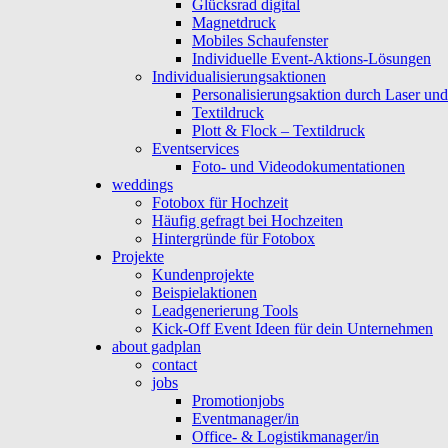
Glücksrad digital
Magnetdruck
Mobiles Schaufenster
Individuelle Event-Aktions-Lösungen
Individualisierungsaktionen
Personalisierungsaktion durch Laser un
Textildruck
Plott & Flock – Textildruck
Eventservices
Foto- und Videodokumentationen
weddings
Fotobox für Hochzeit
Häufig gefragt bei Hochzeiten
Hintergründe für Fotobox
Projekte
Kundenprojekte
Beispielaktionen
Leadgenerierung Tools
Kick-Off Event Ideen für dein Unternehmen
about gadplan
contact
jobs
Promotionjobs
Eventmanager/in
Office- & Logistikmanager/in