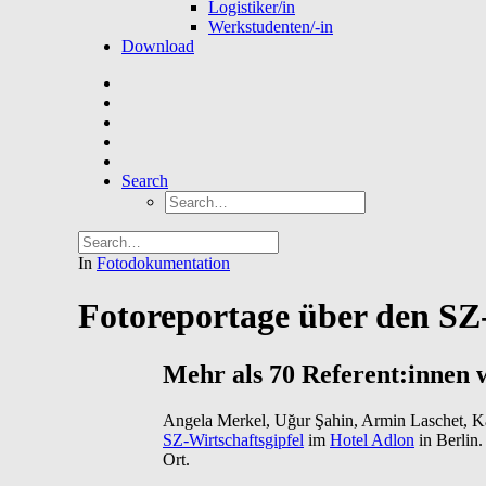
Logistiker/in
Werkstudenten/-in
Download
Search
In
Fotodokumentation
Fotoreportage über den SZ-
Mehr als 70 Referent:innen w
Angela Merkel, Uğur Şahin, Armin Laschet, Kat
SZ-Wirtschaftsgipfel
im
Hotel Adlon
in Berlin
Ort.